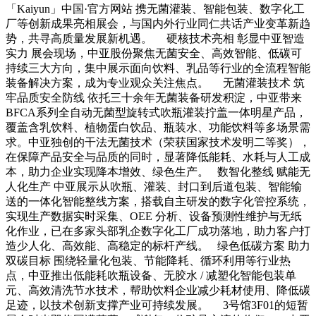
「Kaiyun」中国·官方网站 携无菌灌装、智能包装、数字化工
厂等创新成果亮相展会，与国内外行业同仁共话产业变革新趋
势，共寻高质量发展新机遇。 硬核技术亮相 彰显中亚智造
实力 展会现场，中亚股份聚焦无菌安全、高效智能、低碳可
持续三大方向，集中展示面向饮料、乳品等行业的全流程智能
装备解决方案，成为专业观众关注焦点。 无菌灌装技术 筑
牢品质安全防线 依托三十余年无菌装备研发积淀，中亚带来
BFCA系列全自动无菌型旋转式吹瓶灌装拧盖一体明星产品，
覆盖含乳饮料、植物蛋白饮品、瓶装水、功能饮料等多场景需
求。中亚独创的干法无菌技术（荣获国家技术发明二等奖），
在保障产品安全与品质的同时，显著降低能耗、水耗与人工成
本，助力企业实现降本增效、绿色生产。 数智化整线 赋能无
人化生产 中亚展示从吹瓶、灌装、封口到后道包装、智能输
送的一体化智能整线方案，搭载自主研发的数字化管控系统，
实现生产数据实时采集、OEE 分析、设备预测性维护与无纸
化作业，已在多家头部乳企数字化工厂成功落地，助力客户打
造少人化、高效能、高稳定的标杆产线。 绿色低碳方案 助力
双碳目标 围绕轻量化包装、节能降耗、循环利用等行业热
点，中亚推出低能耗吹瓶设备、无胶水 / 减塑化智能包装单
元、高效清洗节水技术，帮助饮料企业减少耗材使用、降低碳
足迹，以技术创新支撑产业可持续发展。 3号馆3F01的短暂