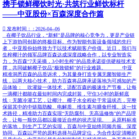
携手锁鲜椰饮时光·共筑行业鲜饮标杆
——中亚股份×百森深度合作篇

发布时间： : 2026-04--06
在椰子饮品行业，“新鲜”是品牌的核心竞争力，更是产业链
上下游协同创新的终极目标。作为智能包装设备领域的先行
者，中亚股份始终致力于以技术赋能客户价值。近日，我们与
生榨椰汁的领军品牌百森达成深度战略合作，以专业智造实
力，为百森“7天采摘，3小时生榨”的品质承诺提供硬核技术支
撑，共同破解椰子饮品“极致锁鲜”的行业难题。 中亚
精准洞悉百森的品质诉求，为其量身打造专属无菌智能生产
线，以两大核心技术，助力百森将品牌承诺落地为可感知的产
品体验： 吹灌旋一体技术，适配百森的极速生产节奏，让每
一滴椰汁都能在最短时间内完成封装，守住3小时的新鲜底
线；无菌冷灌工艺，让椰汁、椰子水全程处于常温状态，完整
保留其中的中链脂肪酸、电解质、维生素与膳食纤维。这一技
术路径，精准助力百森实现“无防腐剂、无高温修饰”的产品理
念，让每一瓶饮品都以最接近自然的状态呈现。 从原料标准
的落地，到生产工艺的实现，百森与中亚始终同频共振、深度
协同。百森以严苛的原料选择与品牌定位，为合作划定清晰的