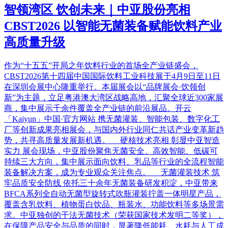
智领湾区 饮创未来｜中亚股份亮相
CBST2026 以智能无菌装备赋能饮料产业
高质量升级
作为“十五五”开局之年饮料行业的首场全产业链盛会，
CBST2026第十四届中国国际饮料工业科技展于4月9日至11日
在深圳会展中心隆重举行。本届展会以“品牌展会·饮领创
新”为主题，立足粤港澳大湾区战略高地，汇聚全球近300家展
商，集中展示千余件覆盖全产业链的前沿展品。开云
「Kaiyun」中国·官方网站 携无菌灌装、智能包装、数字化工
厂等创新成果亮相展会，与国内外行业同仁共话产业变革新趋
势，共寻高质量发展新机遇。 硬核技术亮相 彰显中亚智造
实力 展会现场，中亚股份聚焦无菌安全、高效智能、低碳可
持续三大方向，集中展示面向饮料、乳品等行业的全流程智能
装备解决方案，成为专业观众关注焦点。 无菌灌装技术 筑
牢品质安全防线 依托三十余年无菌装备研发积淀，中亚带来
BFCA系列全自动无菌型旋转式吹瓶灌装拧盖一体明星产品，
覆盖含乳饮料、植物蛋白饮品、瓶装水、功能饮料等多场景需
求。中亚独创的干法无菌技术（荣获国家技术发明二等奖），
在保障产品安全与品质的同时，显著降低能耗、水耗与人工成