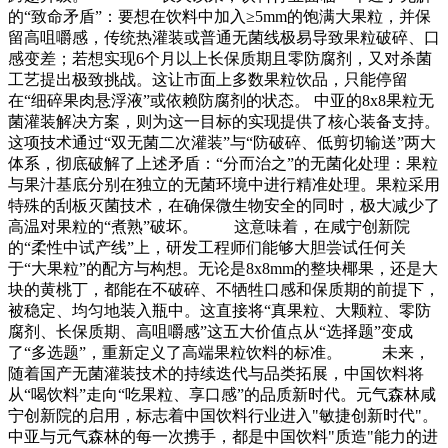
的“致命矛盾”：要想在饮料中加入≥5mm的饱满大果粒，并保
留高咀嚼感，传统热灌装或普通无菌线极易导致果粒破碎、口
感变差；若想实现6个月以上长保质期且零防腐剂，又对杀菌
工艺提出极致挑战。这让市面上多数果粒饮品，只能停留
在“细碎果肉悬浮液”或依赖防腐剂的状态。 中亚的8x8果粒无
菌灌装解决方案，则为这一目标的实现提供了核心装备支持。
这项技术通过“双无菌二次灌装”与“防破碎、低剪切输送”两大
体系，彻底破解了上述矛盾：“分而治之”的无菌化处理：果粒
与果汁基底分别在独立的无菌环境中进行精准处理。果粒采用
特殊的刮板灭菌技术，在确保微生物安全的同时，极大减少了
高温对果粒的“煮熟”破坏。 这意味着，在咸宁创新院
的“柔性中试产线”上，研发工程师们能够大胆尝试任何关
于“大果粒”的配方与构想。无论是8x8mm的整块椰果，还是大
块的黄桃丁，都能在不破碎、不牺牲口感和保质期的前提下，
被稳定、均匀地装入瓶中。这直接将“真果粒、大颗粒、零防
腐剂、长保质期、高咀嚼感”这五大价值点从“选择题”变成
了“多选题”，重新定义了高端果粒饮料的标准。 未来，
随着国产无菌灌装技术的持续迭代与品类拓展，中国饮料将
从“喝饮料”走向“吃果粒、享口感”的品质新时代。元气森林咸
宁创新院的启用，标志着中国饮料行业进入"敏捷创新时代"。
中亚与元气森林的每一次携手，都是中国饮料"质造"能力的进