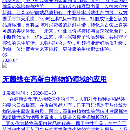
品质方向；中亚则以领先的智能制造与精准管控，为百森的品
牌承诺落地保驾护航。 我们以合作凝聚力量，以技术守护
新鲜。百森坚守前端品质初心，中亚筑牢后端生产防线，双方
携手将“7天采摘，3小时生榨”从一句口号，打磨成行业公认的
品质标准，更将品牌对消费者的新鲜承诺，转化为舌尖上真实
可感的美味体验。 未来，中亚股份将持续与百森深化合作，
不断迭代技术、优化工艺，携手深耕椰子饮品领域，共同守护
椰饮的原生鲜活。以强强联合之势，引领行业新鲜品质升级，
为每一位消费者带来更纯粹、更健康的生榨椰饮体验。
06
2026-04
无菌线在高蛋白植物奶领域的应用

发布时间： : 2026-03--30
在健康饮食理念持续深化的当下，人们对食物种类和品质
的要求日益提高。在蛋白乳品方面，已不再只满足于从传统动
物乳品中获取蛋白质。因此，高蛋白植物饮品凭借其健康属性
和便捷性成为消费者青睐，市场进入爆发式增长阶段。
豆浆作为植物高蛋白饮品的代表，属于中性产品，在生产工
艺过程中对工艺卫生条件要求和微生物的控制极其严苛，以及