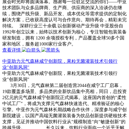
展会时光即将圆满落幕。感谢每一位驻足交流的你们——中亚
技术团队与众多品牌商、生产商、供应商的深入洽谈仍在继
续，围绕产线升级、新品开发、成本优化等需求提供的定制化
解决方案，已收获高度认可与合作意向。期待再会，精彩未完
待续。 深耕行业三十余载 以创新驱动产业升级 中亚股份自
1992年创立以来，始终以技术创新为核心，专注智能包装装备
研发制造，拥有 1200 余项授权专利，产品覆盖全球50多个国
家和地区，服务超1000家行业客户。
查看详情
中亚助力元气森林咸宁创新院，果粒无菌灌装技术引领行
业"创新风洞"
中亚助力元气森林咸宁创新院，果粒无菌灌装技术引领行
业"创新风洞"
3月30日，元气森林第二届创造营2044在咸宁工厂启幕，
19款覆盖多场景、多品类的全新饮品集中亮相，同日，总投资
2亿元的元气森林咸宁创新院正式揭幕。这座国内首创的"柔性
中试工厂"，将成为支撑元气森林快速迭代、精准验证的核心
引擎。中亚作为元气森林长期战略合作伙伴，深度参与咸宁创
新院建设，以国产高端无菌灌装装备为饮品创新提供硬核技术
支撑，见证并推动中国饮料行业从"规模制造"向"敏捷创新"的
跨越升级。 长久以来，饮料行业面临一个近乎无解