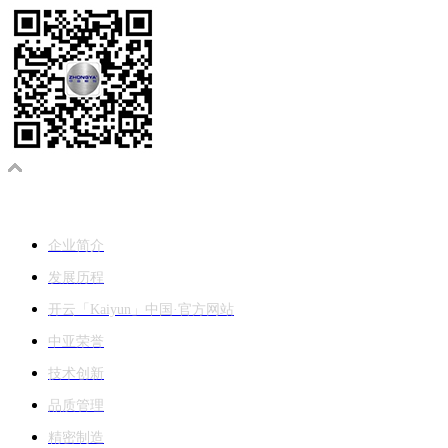
关于中亚
企业简介
发展历程
开云「Kaiyun」中国·官方网站
中亚荣誉
技术创新
品质管理
精密制造