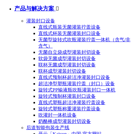
产品与解决方案

灌装封口设备
直线式瓶装无菌灌装拧盖设备
直线式杯装无菌灌装封口设备
无菌型旋转式吹瓶灌装拧盖一体机（含气/非
含气）
无菌自立袋成型灌装封切设备
软袋无菌成型灌装封切设备
联杯无菌成型灌装封切设备
联杯成型灌装封切设备
直线式预制杯超洁净灌装封口设备
超洁净型塑瓶灌装拧盖（封口）设备
旋转式PP输液瓶吹瓶灌装封口一体机
旋转式预制杯灌装封口设备
直线式塑瓶超洁净灌装拧盖设备
旋转式塑瓶称重灌装拧盖设备
吹灌封一体机设备
奶酪棒成型灌装封切设备
后道智能包装生产线
开云「Kaiyun」中国·官方网站