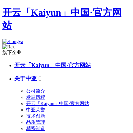
开云「Kaiyun」中国·官方网
站
旗下企业
开云「Kaiyun」中国·官方网站
关于中亚

公司简介
发展历程
开云「Kaiyun」中国·官方网站
中亚荣誉
技术创新
品质管理
精密制造