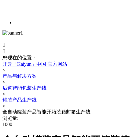


您现在的位置：
开云「Kaiyun」中国·官方网站
>
产品与解决方案
>
后道智能包装生产线
>
罐装产品生产线
>
全自动罐装产品智能开箱装箱封箱生产线
浏览量:
1000