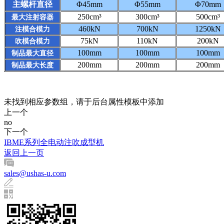
主螺杆直径
Φ45mm
Φ55mm
Φ70mm
250cm³
300cm³
500cm³
最大注射容器
460kN
700kN
1250kN
注模合模力
75kN
110kN
200kN
吹模合模力
100mm
100mm
100mm
制品最大直径
200mm
200mm
200mm
制品最大长度
未找到相应参数组，请于后台属性模板中添加
上一个
no
下一个
IBME系列全电动注吹成型机
返回上一页
sales@ushas-u.com