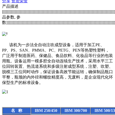
分享
资质荣誉
产品描述
[[[[[[[[[[[[[[[[[[[[[[[[[[[[[[[[[[[[[[[[[[[[[[[[[[[[[[[[[[[[[[[[[[[[[[[[[[[[[[[[[[[[[[[
品参数, 参
数]]]]]]]]]]]]]]]]]]]]]]]]]]]]]]]]]]]]]]]]]]]]]]]]]]]]]]]]]]]]]]]]]]]]]]]]]]]]]]]]]]]]]]
该机为一步法全自动注吹成型设备，适用于加工PE、
PP、PS、SAN、PMMA、PC、PETG、PEN等热塑性塑料，
广泛用于制造医药、保健品、食品饮料、化妆品等行业的包装
用瓶。设备运用一模多腔全自动连续生产技术，采用水平三工
位回转装置、热流道系统和多级注射成型系统，注塑、吹塑、
脱模三工位同时动作，保证设备高效节能运转，确保制品瓶口
平整，瓶颈的内外径和螺纹精度高，无废料，是企业现代化环
保型生产的标准设备。
名 称
IBM 250/450
IBM 300/700
IBM 500/13