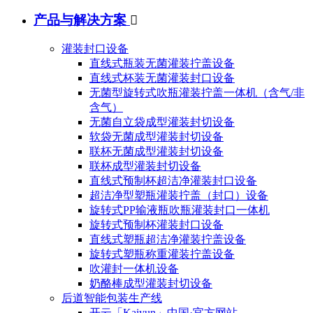
产品与解决方案

灌装封口设备
直线式瓶装无菌灌装拧盖设备
直线式杯装无菌灌装封口设备
无菌型旋转式吹瓶灌装拧盖一体机（含气/非
含气）
无菌自立袋成型灌装封切设备
软袋无菌成型灌装封切设备
联杯无菌成型灌装封切设备
联杯成型灌装封切设备
直线式预制杯超洁净灌装封口设备
超洁净型塑瓶灌装拧盖（封口）设备
旋转式PP输液瓶吹瓶灌装封口一体机
旋转式预制杯灌装封口设备
直线式塑瓶超洁净灌装拧盖设备
旋转式塑瓶称重灌装拧盖设备
吹灌封一体机设备
奶酪棒成型灌装封切设备
后道智能包装生产线
开云「Kaiyun」中国·官方网站