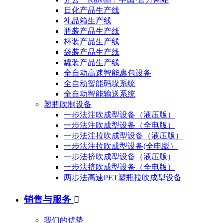
日化产品生产线
礼品箱生产线
瓶装产品生产线
杯装产品生产线
袋装产品生产线
罐装产品生产线
全自动高速智能裹包设备
全自动智能码垛系统
全自动智能输送系统
塑瓶吹制设备
一步法注吹成型设备（液压版）
一步法注吹成型设备（全电版）
一步法注拉吹成型设备（液压版）
一步法注拉吹成型设备(全电版）
一步法挤吹成型设备（液压版）
一步法挤吹成型设备（全电版）
两步法高速PET塑瓶拉吹成型设备
销售与服务

我们的优势