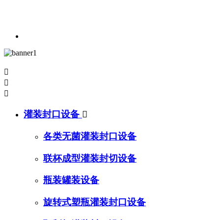



灌装封口设备

各类无菌灌装封口设备
联杯成型灌装封切设备
瓶装罐装设备
旋转式塑瓶灌装封口设备