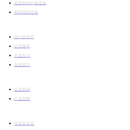
后道智能包装设备
塑瓶吹制设备
销售与服务
我们的优势
区域覆盖
中亚客户
在线留言
新闻与媒体
企业新闻
行业新闻
投资者关系
投资者关系