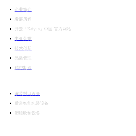
企业简介
发展历程
开云「Kaiyun」中国·官方网站
中亚荣誉
技术创新
品质管理
精密制造
产品与解决方案
灌装封口设备
后道智能包装设备
塑瓶吹制设备
销售与服务