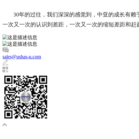
30年的过往，我们深深的感觉到，中亚的成长有赖于
一次又一次的认识到差距，一次又一次的缩短差距和赶
sales@ushas-u.com
关于中亚