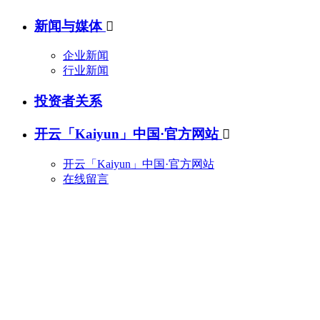
新闻与媒体

企业新闻
行业新闻
投资者关系
开云「Kaiyun」中国·官方网站

开云「Kaiyun」中国·官方网站
在线留言