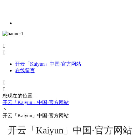


开云「Kaiyun」中国·官方网站
在线留言


您现在的位置：
开云「Kaiyun」中国·官方网站
＞
开云「Kaiyun」中国·官方网站
开云「Kaiyun」中国·官方网站