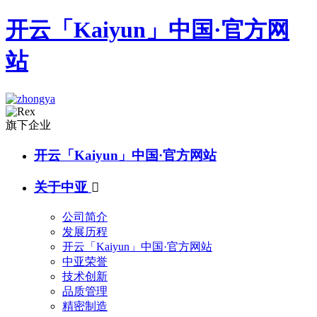
开云「Kaiyun」中国·官方网
站
旗下企业
开云「Kaiyun」中国·官方网站
关于中亚

公司简介
发展历程
开云「Kaiyun」中国·官方网站
中亚荣誉
技术创新
品质管理
精密制造