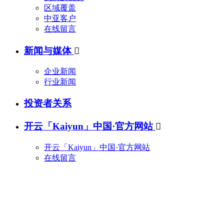
区域覆盖
中亚客户
在线留言
新闻与媒体

企业新闻
行业新闻
投资者关系
开云「Kaiyun」中国·官方网站

开云「Kaiyun」中国·官方网站
在线留言