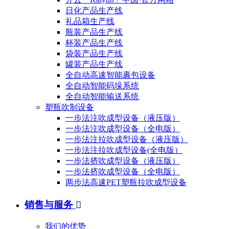
日化产品生产线
礼品箱生产线
瓶装产品生产线
杯装产品生产线
袋装产品生产线
罐装产品生产线
全自动高速智能裹包设备
全自动智能码垛系统
全自动智能输送系统
塑瓶吹制设备
一步法注吹成型设备（液压版）
一步法注吹成型设备（全电版）
一步法注拉吹成型设备（液压版）
一步法注拉吹成型设备(全电版）
一步法挤吹成型设备（液压版）
一步法挤吹成型设备（全电版）
两步法高速PET塑瓶拉吹成型设备
销售与服务

我们的优势