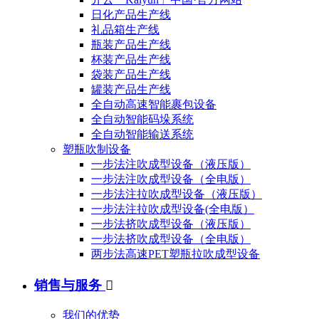
日化产品生产线
礼品箱生产线
瓶装产品生产线
杯装产品生产线
袋装产品生产线
罐装产品生产线
全自动高速智能裹包设备
全自动智能码垛系统
全自动智能输送系统
塑瓶吹制设备
一步法注吹成型设备（液压版）
一步法注吹成型设备（全电版）
一步法注拉吹成型设备（液压版）
一步法注拉吹成型设备(全电版）
一步法挤吹成型设备（液压版）
一步法挤吹成型设备（全电版）
两步法高速PET塑瓶拉吹成型设备
销售与服务

我们的优势