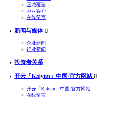
区域覆盖
中亚客户
在线留言
新闻与媒体

企业新闻
行业新闻
投资者关系
开云「Kaiyun」中国·官方网站

开云「Kaiyun」中国·官方网站
在线留言