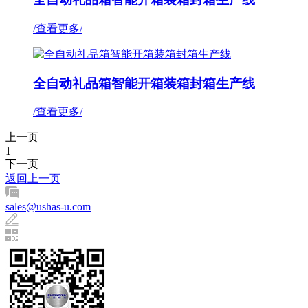
/查看更多/
全自动礼品箱智能开箱装箱封箱生产线
/查看更多/
上一页
1
下一页
返回上一页
sales@ushas-u.com