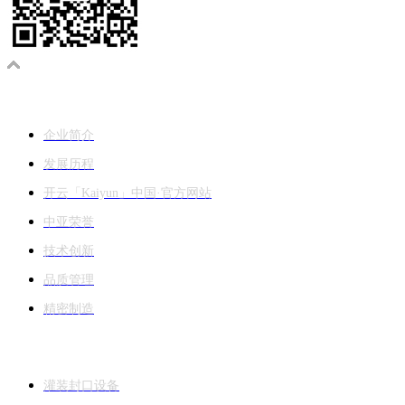
关于中亚
企业简介
发展历程
开云「Kaiyun」中国·官方网站
中亚荣誉
技术创新
品质管理
精密制造
产品与解决方案
灌装封口设备