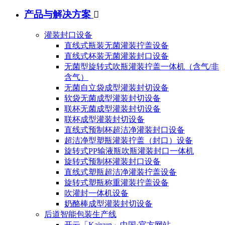
产品与解决方案

灌装封口设备
直线式瓶装无菌灌装拧盖设备
直线式杯装无菌灌装封口设备
无菌型旋转式吹瓶灌装拧盖一体机（含气/非
含气）
无菌自立袋成型灌装封切设备
软袋无菌成型灌装封切设备
联杯无菌成型灌装封切设备
联杯成型灌装封切设备
直线式预制杯超洁净灌装封口设备
超洁净型塑瓶灌装拧盖（封口）设备
旋转式PP输液瓶吹瓶灌装封口一体机
旋转式预制杯灌装封口设备
直线式塑瓶超洁净灌装拧盖设备
旋转式塑瓶称重灌装拧盖设备
吹灌封一体机设备
奶酪棒成型灌装封切设备
后道智能包装生产线
开云「Kaiyun」中国·官方网站