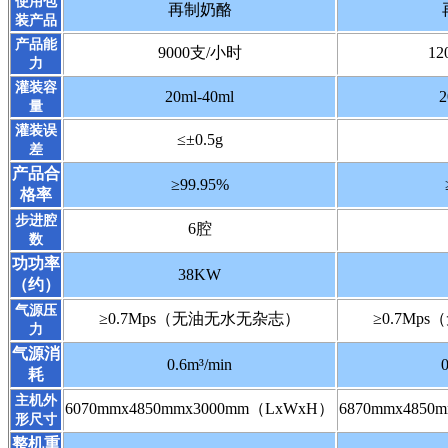
使用包
再制奶酪
装产品
产品能
9000支/小时
12
力
灌装容
20ml-40ml
2
量
灌装误
≤±0.5g
差
产品合
≥99.95%
格率
步进腔
6腔
数
功功率
38KW
（约）
气源压
≥0.7Mps（无油无水无杂志）
≥0.7M
力
气源消
0.6m³/min
耗
主机外
6070mmx4850mmx3000mm（LxWxH）
6870mmx485
形尺寸
整机重