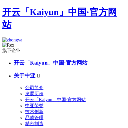
开云「Kaiyun」中国·官方网
站
旗下企业
开云「Kaiyun」中国·官方网站
关于中亚

公司简介
发展历程
开云「Kaiyun」中国·官方网站
中亚荣誉
技术创新
品质管理
精密制造