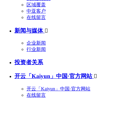
区域覆盖
中亚客户
在线留言
新闻与媒体

企业新闻
行业新闻
投资者关系
开云「Kaiyun」中国·官方网站

开云「Kaiyun」中国·官方网站
在线留言