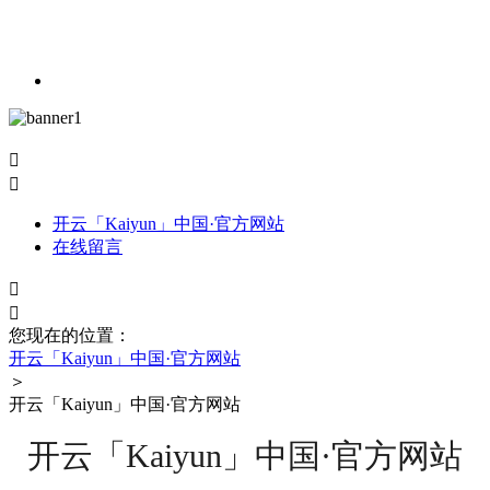


开云「Kaiyun」中国·官方网站
在线留言


您现在的位置：
开云「Kaiyun」中国·官方网站
＞
开云「Kaiyun」中国·官方网站
开云「Kaiyun」中国·官方网站