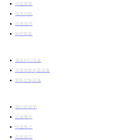
中亚荣誉
技术创新
品质管理
精密制造
产品与解决方案
灌装封口设备
后道智能包装设备
塑瓶吹制设备
销售与服务
我们的优势
区域覆盖
中亚客户
在线留言