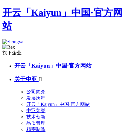
开云「Kaiyun」中国·官方网
站
旗下企业
开云「Kaiyun」中国·官方网站
关于中亚

公司简介
发展历程
开云「Kaiyun」中国·官方网站
中亚荣誉
技术创新
品质管理
精密制造