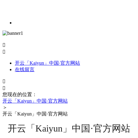


开云「Kaiyun」中国·官方网站
在线留言


您现在的位置：
开云「Kaiyun」中国·官方网站
＞
开云「Kaiyun」中国·官方网站
开云「Kaiyun」中国·官方网站