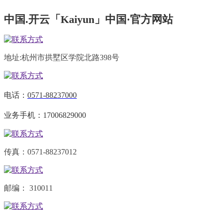
中国.开云「Kaiyun」中国·官方网站
地址:杭州市拱墅区学院北路398号
电话：
0571-88237000
业务手机：17006829000
传真：0571-88237012
邮编： 310011