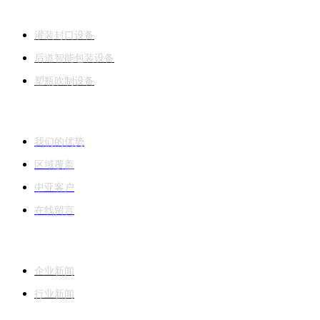
产品与解决方案
灌装封口设备
后道智能包装设备
塑瓶吹制设备
销售与服务
我们的优势
区域覆盖
中亚客户
在线留言
新闻与媒体
企业新闻
行业新闻