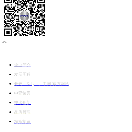
关于中亚
企业简介
发展历程
开云「Kaiyun」中国·官方网站
中亚荣誉
技术创新
品质管理
精密制造