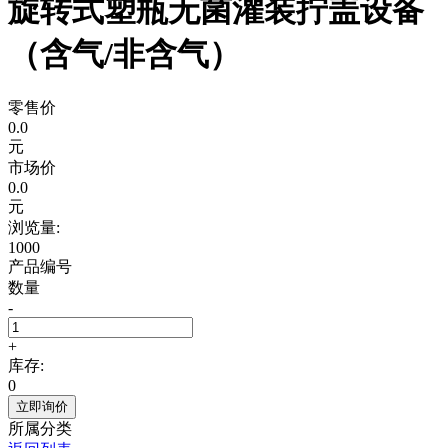
旋转式塑瓶无菌灌装拧盖设备
（含气/非含气）
零售价
0.0
元
市场价
0.0
元
浏览量:
1000
产品编号
数量
-
+
库存:
0
立即询价
所属分类