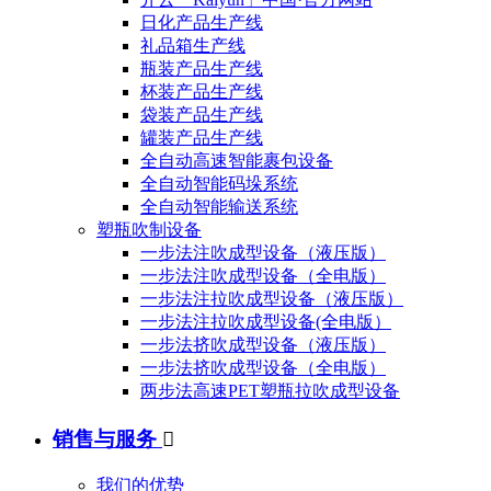
日化产品生产线
礼品箱生产线
瓶装产品生产线
杯装产品生产线
袋装产品生产线
罐装产品生产线
全自动高速智能裹包设备
全自动智能码垛系统
全自动智能输送系统
塑瓶吹制设备
一步法注吹成型设备（液压版）
一步法注吹成型设备（全电版）
一步法注拉吹成型设备（液压版）
一步法注拉吹成型设备(全电版）
一步法挤吹成型设备（液压版）
一步法挤吹成型设备（全电版）
两步法高速PET塑瓶拉吹成型设备
销售与服务

我们的优势