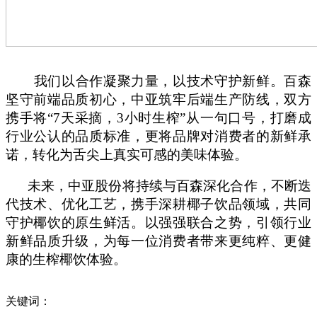
我们以合作凝聚力量，以技术守护新鲜。百森
坚守前端品质初心，中亚筑牢后端生产防线，双方
携手将
“7天采摘，3小时生榨”从一句口号，打磨成
行业公认的品质标准，更将品牌对消费者的新鲜承
诺，转化为舌尖上真实可感的美味体验。
未来，中亚股份将持续与百森深化合作，不断迭
代技术、优化工艺，携手深耕椰子饮品领域，共同
守护椰饮的原生鲜活。以强强联合之势，引领行业
新鲜品质升级，为每一位消费者带来更纯粹、更健
康的生榨椰饮体验。
关键词：