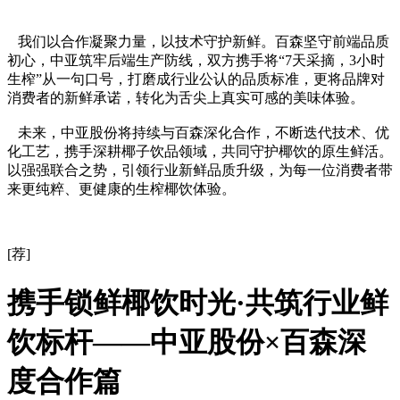
我们以合作凝聚力量，以技术守护新鲜。百森坚守前端品质
初心，中亚筑牢后端生产防线，双方携手将“7天采摘，3小时
生榨”从一句口号，打磨成行业公认的品质标准，更将品牌对
消费者的新鲜承诺，转化为舌尖上真实可感的美味体验。
未来，中亚股份将持续与百森深化合作，不断迭代技术、优
化工艺，携手深耕椰子饮品领域，共同守护椰饮的原生鲜活。
以强强联合之势，引领行业新鲜品质升级，为每一位消费者带
来更纯粹、更健康的生榨椰饮体验。
[荐]
携手锁鲜椰饮时光·共筑行业鲜
饮标杆——中亚股份×百森深
度合作篇