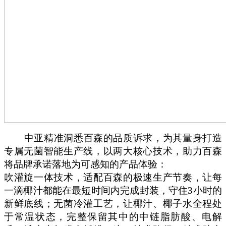
中亚精准洞悉百森的品质诉求，为其量身打造
专属无菌智能生产线，以两大核心技术，助力百森
将品牌承诺落地为可感知的产品体验：
吹灌旋一体技术，适配百森的极速生产节奏，让每
一滴椰汁都能在最短时间内完成封装，守住
3小时的
新鲜底线；无菌冷灌工艺，让椰汁、椰子水全程处
于常温状态，完整保留其中的中链脂肪酸、电解