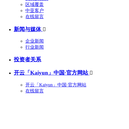
区域覆盖
中亚客户
在线留言
新闻与媒体

企业新闻
行业新闻
投资者关系
开云「Kaiyun」中国·官方网站

开云「Kaiyun」中国·官方网站
在线留言