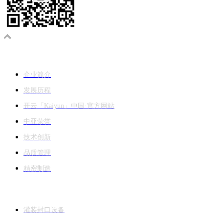
关于中亚
企业简介
发展历程
开云「Kaiyun」中国·官方网站
中亚荣誉
技术创新
品质管理
精密制造
产品与解决方案
灌装封口设备