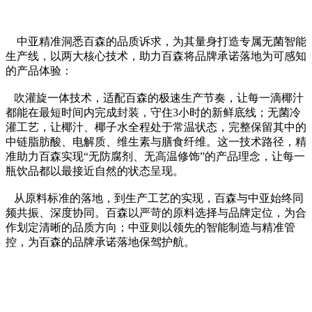
中亚精准洞悉百森的品质诉求，为其量身打造专属无菌智能
生产线，以两大核心技术，助力百森将品牌承诺落地为可感知
的产品体验：
吹灌旋一体技术，适配百森的极速生产节奏，让每一滴椰汁
都能在最短时间内完成封装，守住3小时的新鲜底线；无菌冷
灌工艺，让椰汁、椰子水全程处于常温状态，完整保留其中的
中链脂肪酸、电解质、维生素与膳食纤维。这一技术路径，精
准助力百森实现“无防腐剂、无高温修饰”的产品理念，让每一
瓶饮品都以最接近自然的状态呈现。
从原料标准的落地，到生产工艺的实现，百森与中亚始终同
频共振、深度协同。百森以严苛的原料选择与品牌定位，为合
作划定清晰的品质方向；中亚则以领先的智能制造与精准管
控，为百森的品牌承诺落地保驾护航。