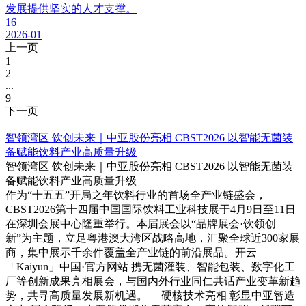
发展提供坚实的人才支撑。
16
2026-01
上一页
1
2
...
9
下一页
智领湾区 饮创未来｜中亚股份亮相 CBST2026 以智能无菌装
备赋能饮料产业高质量升级
智领湾区 饮创未来｜中亚股份亮相 CBST2026 以智能无菌装
备赋能饮料产业高质量升级
作为“十五五”开局之年饮料行业的首场全产业链盛会，
CBST2026第十四届中国国际饮料工业科技展于4月9日至11日
在深圳会展中心隆重举行。本届展会以“品牌展会·饮领创
新”为主题，立足粤港澳大湾区战略高地，汇聚全球近300家展
商，集中展示千余件覆盖全产业链的前沿展品。开云
「Kaiyun」中国·官方网站 携无菌灌装、智能包装、数字化工
厂等创新成果亮相展会，与国内外行业同仁共话产业变革新趋
势，共寻高质量发展新机遇。 硬核技术亮相 彰显中亚智造