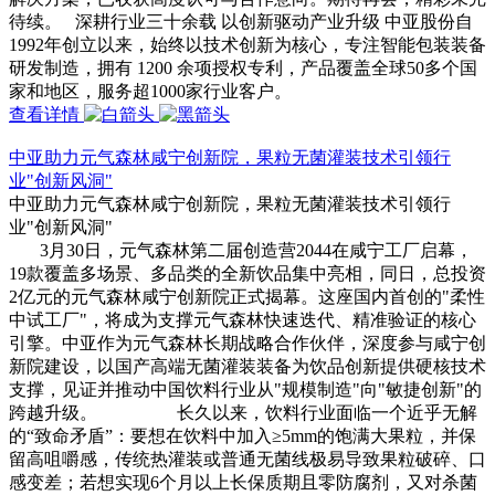
待续。 深耕行业三十余载 以创新驱动产业升级 中亚股份自
1992年创立以来，始终以技术创新为核心，专注智能包装装备
研发制造，拥有 1200 余项授权专利，产品覆盖全球50多个国
家和地区，服务超1000家行业客户。
查看详情
中亚助力元气森林咸宁创新院，果粒无菌灌装技术引领行
业"创新风洞"
中亚助力元气森林咸宁创新院，果粒无菌灌装技术引领行
业"创新风洞"
3月30日，元气森林第二届创造营2044在咸宁工厂启幕，
19款覆盖多场景、多品类的全新饮品集中亮相，同日，总投资
2亿元的元气森林咸宁创新院正式揭幕。这座国内首创的"柔性
中试工厂"，将成为支撑元气森林快速迭代、精准验证的核心
引擎。中亚作为元气森林长期战略合作伙伴，深度参与咸宁创
新院建设，以国产高端无菌灌装装备为饮品创新提供硬核技术
支撑，见证并推动中国饮料行业从"规模制造"向"敏捷创新"的
跨越升级。 长久以来，饮料行业面临一个近乎无解
的“致命矛盾”：要想在饮料中加入≥5mm的饱满大果粒，并保
留高咀嚼感，传统热灌装或普通无菌线极易导致果粒破碎、口
感变差；若想实现6个月以上长保质期且零防腐剂，又对杀菌