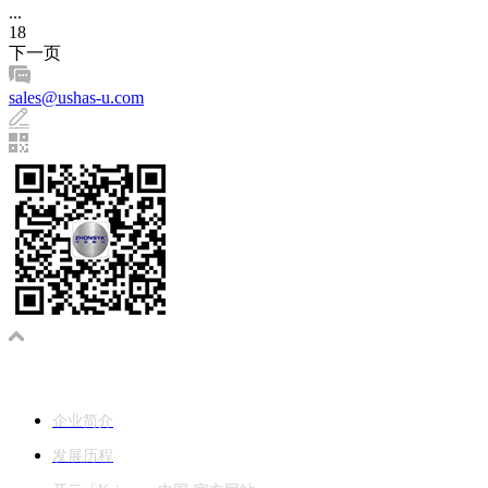
...
18
下一页
sales@ushas-u.com
关于中亚
企业简介
发展历程