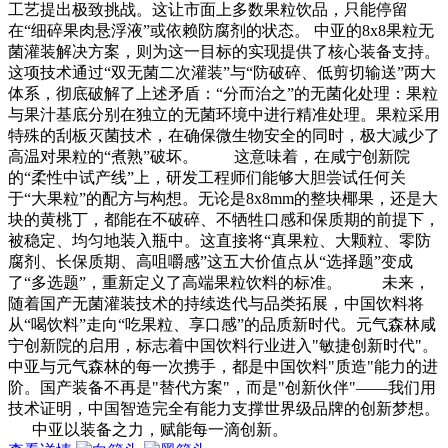
工艺提出极致挑战。这让市面上多数果粒饮品，只能停留
在“细碎果肉悬浮液”或依赖防腐剂的状态。 中亚的8x8果粒无
菌灌装解决方案，则为这一目标的实现提供了核心装备支持。
这项技术通过“双无菌二次灌装”与“防破碎、低剪切输送”两大
体系，彻底破解了上述矛盾：“分而治之”的无菌化处理：果粒
与果汁基底分别在独立的无菌环境中进行精准处理。果粒采用
特殊的刮板灭菌技术，在确保微生物安全的同时，极大减少了
高温对果粒的“煮熟”破坏。 这意味着，在咸宁创新院
的“柔性中试产线”上，研发工程师们能够大胆尝试任何关
于“大果粒”的配方与构想。无论是8x8mm的整块椰果，还是大
块的黄桃丁，都能在不破碎、不牺牲口感和保质期的前提下，
被稳定、均匀地装入瓶中。这直接将“真果粒、大颗粒、零防
腐剂、长保质期、高咀嚼感”这五大价值点从“选择题”变成
了“多选题”，重新定义了高端果粒饮料的标准。 未来，
随着国产无菌灌装技术的持续迭代与品类拓展，中国饮料将
从“喝饮料”走向“吃果粒、享口感”的品质新时代。元气森林咸
宁创新院的启用，标志着中国饮料行业进入"敏捷创新时代"。
中亚与元气森林的每一次携手，都是中国饮料"质造"能力的进
阶。国产装备不再是"替代方案"，而是"创新伙伴"——我们用
技术证明，中国智造完全有能力支撑世界级品牌的创新梦想。
中亚以装备之力，赋能每一滴创新。