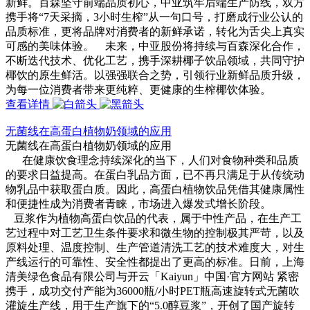
新鲜。百森坚守前端品质初心，中亚筑牢后端生产防线，双方
携手将“7天采摘，3小时生榨”从一句口号，打磨成行业公认的
品质标准，更将品牌对消费者的新鲜承诺，转化为舌尖上真实
可感的美味体验。 未来，中亚股份将持续与百森深化合作，
不断迭代技术、优化工艺，携手深耕椰子饮品领域，共同守护
椰饮的原生鲜活。以强强联合之势，引领行业新鲜品质升级，
为每一位消费者带来更纯粹、更健康的生榨椰饮体验。
查看详情
无菌线在高蛋白植物奶领域的应用
无菌线在高蛋白植物奶领域的应用
在健康饮食理念持续深化的当下，人们对食物种类和品质
的要求日益提高。在蛋白乳品方面，已不再只满足于从传统动
物乳品中获取蛋白质。因此，高蛋白植物饮品凭借其健康属性
和便捷性成为消费者青睐，市场进入爆发式增长阶段。
豆浆作为植物高蛋白饮品的代表，属于中性产品，在生产工
艺过程中对工艺卫生条件要求和微生物的控制极其严苛，以及
原料处理、温度控制、生产管道清洗工艺的技术难度大，对生
产线运行的可靠性、安全性都提出了更高的标准。日前，上海
清美绿色食品有限公司与开云「Kaiyun」中国·官方网站 紧密
携手，成功交付产能为36000瓶/小时PET瓶高速旋转式无菌吹
灌旋生产线，用于生产旗下的“5.0醇豆浆”，开创了国产旋转