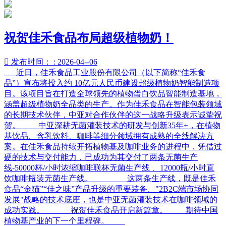
祝贺佳禾食品布局超级植物奶！

发布时间： : 2026-04--06
近日，佳禾食品工业股份有限公司（以下简称“佳禾食
品”）宣布将投入约 10亿元人民币建设超级植物奶智能制造项
目。该项目旨在打造全球领先的植物蛋白饮品智能制造基地，
涵盖超级植物奶全品类的生产。作为佳禾食品在智能包装领域
的长期技术伙伴，中亚对合作伙伴的这一战略升级表示诚挚祝
贺。 中亚深耕无菌灌装技术的研发与创新35年+，在植物
基饮品、含乳饮料、咖啡等细分领域拥有成熟的全线解决方
案。在佳禾食品持续开拓植物基及咖啡业务的进程中，凭借过
硬的技术与交付能力，已成功为其交付了两条无菌生产
线-50000杯/小时浓缩咖啡联杯无菌生产线 、12000瓶/小时直
饮咖啡瓶装无菌生产线。 这两条生产线，既是佳禾
食品“金猫”“佳之味”产品升级的重要装备、"2B2C端市场协同
发展"战略的技术底座，也是中亚无菌灌装技术在咖啡领域的
成功实践。 祝贺佳禾食品开启新篇章。 期待中国
植物基产业的下一个里程碑。