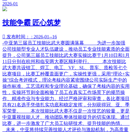
2026-01
技能争霸 匠心筑梦

发布时间： : 2026-01--16
-中亚第三届员工技能比武大赛圆满落幕 为进一步加强
公司技能型专业人才队伍建设，推动员工专业技能素质的全面
提升，公司第三届员工技能比武大赛实操比赛于1月10日和1月
11日分别在杭州和临安两大赛区顺利举行。 本次技能比
武大赛共设钳工、焊工、电工、VF、SL、普车、质检等七个
比赛项目，比赛工种覆盖面更广，实操性更强，采用“理论+实
操”综合考评模式，理论考核内容紧密围绕公司实际生产中的
操作标准、工艺流程和专业理论基础，确保了考核内容的实用
性，实操环节则全面检验了员工在真实工作场景下的规范操
作、精准作业与专业能力。经过严格评审和审查，各比赛项目
共有21名选手凭借扎实功底和稳定发挥，分别获得冠、亚、季
军荣誉。 本次技能比武大赛不仅是一次技艺的较量，更是
中亚重视技能人才、推动团队整体技能提升的切实体现。通过
比赛，进一步激发了广大员工钻研技术、提升技能的热情。
未来，中亚将持续完善技能人才评价与激励机制，为高质量