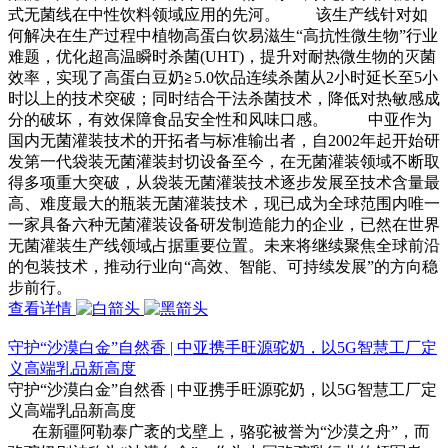
式无菌线在中性饮料领域应用的先河。 该生产线针对如
何解决在生产过程中植物高蛋白饮易滋生“高抗性微生物”行业
难题，优化超高温瞬时杀菌(UHT)，提升对耐热微生物的灭菌
效率，实现了高蛋白豆奶≧5.0饮品连续杀菌从2小时延长至5小
时以上的技术突破；同时结合干法杀菌技术，降低对热敏感成
分的破坏，有效保障食品安全性和风味口感。 中亚作为
国内无菌灌装技术的开拓者与标准输出者，自2002年起开始研
发第一代袋装无菌灌装封切设备至今，在无菌灌装领域不断取
得多项重大突破，从袋装无菌灌装技术逐步发展至技术含量最
高、难度最大的瓶装无菌灌装技术，现已成为全球范围内唯一
一家具备六种无菌灌装设备研发制造能力的企业，已然在世界
无菌灌装生产线领域占据重要位置。未来将继续聚焦全球前沿
的包装技术，推动行业向“高效、智能、可持续发展”的方向稳
步前行。
查看详情
守护“沙漠白金”自然香 | 中亚携手旺源驼奶，以5G智慧工厂定
义高端乳品新高度
守护“沙漠白金”自然香 | 中亚携手旺源驼奶，以5G智慧工厂定
义高端乳品新高度
在新疆阿勒泰广袤的戈壁上，骆驼被誉为“沙漠之舟”，而