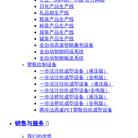
日化产品生产线
礼品箱生产线
瓶装产品生产线
杯装产品生产线
袋装产品生产线
罐装产品生产线
全自动高速智能裹包设备
全自动智能码垛系统
全自动智能输送系统
塑瓶吹制设备
一步法注吹成型设备（液压版）
一步法注吹成型设备（全电版）
一步法注拉吹成型设备（液压版）
一步法注拉吹成型设备(全电版）
一步法挤吹成型设备（液压版）
一步法挤吹成型设备（全电版）
两步法高速PET塑瓶拉吹成型设备
销售与服务

我们的优势